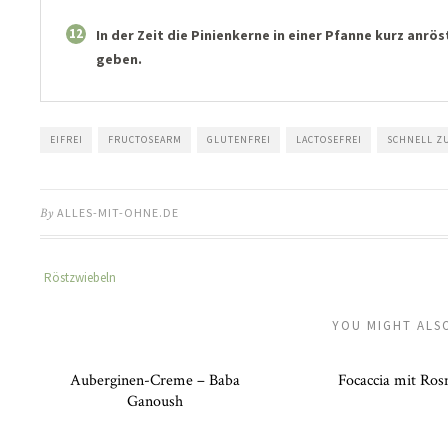
12
In der Zeit die Pinienkerne in einer Pfanne kurz anr
geben.
EIFREI
FRUCTOSEARM
GLUTENFREI
LACTOSEFREI
SCHNELL Z
By
ALLES-MIT-OHNE.DE
Röstzwiebeln
YOU MIGHT ALSO
Auberginen-Creme – Baba
Focaccia mit Ros
Ganoush