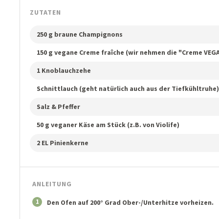
ZUTATEN
250 g braune Champignons
150 g vegane Creme fraîche (wir nehmen die "Creme VEGA
1 Knoblauchzehe
Schnittlauch (geht natürlich auch aus der Tiefkühltruhe)
Salz & Pfeffer
50 g veganer Käse am Stück (z.B. von Violife)
2 EL Pinienkerne
ANLEITUNG
1
Den Ofen auf 200° Grad Ober-/Unterhitze vorheizen.