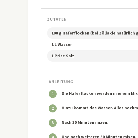
ZUTATEN
100 g Haferflocken (bei Zöliakie natürlich
1 L Wasser
1 Prise Salz
ANLEITUNG
Die Haferflocken werden in einem Mixe
1
Hinzu kommt das Wasser. Alles nochma
2
Nach 30 Minuten mixen.
3
Und nach weiteren 30 Minuten mixen.
4