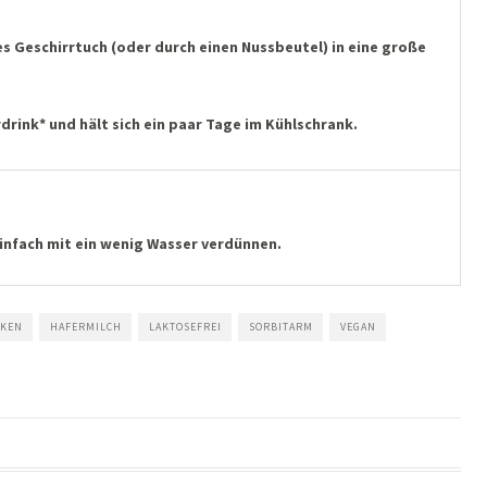
es Geschirrtuch (oder durch einen Nussbeutel) in eine große
rdrink* und hält sich ein paar Tage im Kühlschrank.
 einfach mit ein wenig Wasser verdünnen.
CKEN
HAFERMILCH
LAKTOSEFREI
SORBITARM
VEGAN