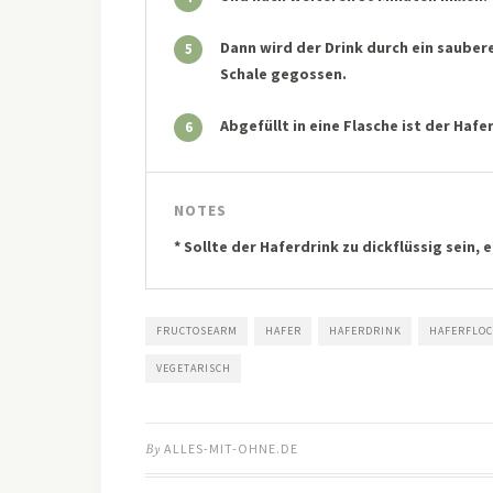
Dann wird der Drink durch ein sauber
5
Schale gegossen.
Abgefüllt in eine Flasche ist der Hafe
6
NOTES
* Sollte der Haferdrink zu dickflüssig sein,
FRUCTOSEARM
HAFER
HAFERDRINK
HAFERFLO
VEGETARISCH
By
ALLES-MIT-OHNE.DE